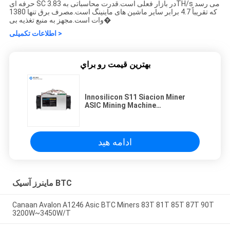
حرفه ای SC در بازار فعلی است.قدرت محاسباتی به 3.83TH/s می رسد
که تقریباً 4.7 برابر سایر ماشین های ماینینگ است.مصرف برق تنها 1380
وات است.مجهز به منبع تغذیه بی�
اطلاعات تکمیلی >
بهترين قيمت رو براي
Innosilicon S11 Siacion Miner
ASIC Mining Machine
Ethernet Blake2b 3.83TH/S 1380W
ادامه هید
ماینرز آسیک BTC
Canaan Avalon A1246 Asic BTC Miners 83T 81T 85T 87T 90T
3200W~3450W/T