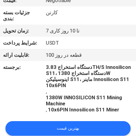
Negotiable
قیمت:
با
کارتن
جزئیات بسته
ما
بندی:
تماس
7 تا 10 روز کاری
زمان تحویل:
بگیرید
USDT
شرایط پرداخت:
درخواست
100 قطعه در روز
قابلیت ارائه:
نقل
دستگاه استخراج 3.83TH/S Innosilicon
برجسته:
S11، دستگاه استخراج 1380W
قول
اینوسیلیکن S11، ماینر Innosilicon S11
10x6PIN
,
مورد
1380W INNOSILICON S11 Mining
Machine
,
10x6PIN Innosilicon S11 Miner
SHOPPING
بهترین قیمت