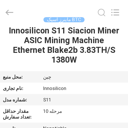
آسیک
BTC
تامین
کننده.
Copyright
ماینرز آسیک BTC
©
2022
btcminerasic.com.
Innosilicon S11 Siacion Miner
صفحه
All
Rights
ASIC Mining Machine
اصلی
Reserved.
Ethernet Blake2b 3.83TH/S
محصولات
1380W
درباره
چین
محل منبع:
ما
Innosilicon
نام تجاری:
S11
شماره مدل:
فرآیند
10 مرحله
مقدار حداقل
تحویل
تعداد سفارش: